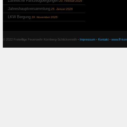
Zahlreiche Fahrzeugbergungen
20. Februar 2026
Jahreshauptversammlung
25. Januar 2026
LKW Bergung
19. November 2025
© 2022 Freiwillige Feuerwehr Kornberg-Schlickenreith •
Impressum
•
Kontakt
•
www.ff-korn