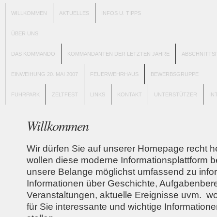
WILLKOMMEN
AKTUELLES
INFOS U. TIPPS
ÜBER UNS
DAS KOMMANDO
KOMMANDANTEN DER LETZTEN JAHRE
ABSCHNITTS
EINWEIHUNG 20. MAI 2007
FEUERWEHRHAUS
BEWERBSGRUPPE
FUHRPARK
ZELTFEST
LINKS
KONTAKT
UNTERSTÜTZER
IN
Willkommen
Wir dürfen Sie auf unserer Homepage recht h
wollen diese moderne Informationsplattform 
unsere Belange möglichst umfassend zu info
Informationen über Geschichte, Aufgabenbere
Veranstaltungen, aktuelle Ereignisse uvm. wo
für Sie interessante und wichtige Information