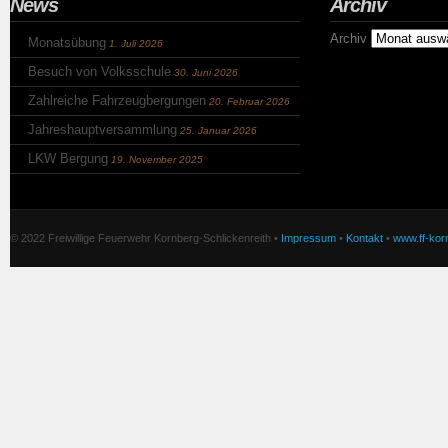
News
Archiv
Archiv
Monatsübung
1. Juli 2026
Besuch von Volksschule
30. Juni 2026
Zahlreiche Fahrzeugbergungen
20. Februar 2026
Jahreshauptversammlung
25. Januar 2026
LKW Bergung
19. November 2025
© 2022 Freiwillige Feuerwehr Kornberg-Schlickenreith •
Impressum
•
Kontakt
•
www.ff-korn