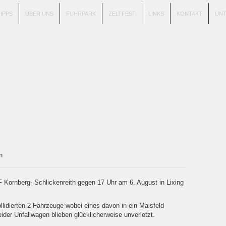
TIPPS
ÜBER UNS
FUHRPARK
ZELTFEST
LINKS
KONTAKT
UN
ton
F Kornberg- Schlickenreith gegen 17 Uhr am 6. August in Lixing
lidierten 2 Fahrzeuge wobei eines davon in ein Maisfeld
ider Unfallwagen blieben glücklicherweise unverletzt.