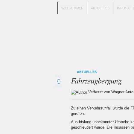
WILLKOMMEN
AKTUELLES
INFOS U. 
AKTUELLES
Aug.
Fahrzeugbergung
6
2012
Verfasst von Wagner An
Zu einen Verkehrsunfall wurde die F
gerufen.
Aus bislang unbekannter Ursache kol
geschleudert wurde. Die Insassen be