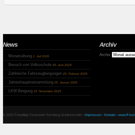
News
Archiv
Archiv
Monatsübung
1. Juli 2026
Besuch von Volksschule
30. Juni 2026
Zahlreiche Fahrzeugbergungen
20. Februar 2026
Jahreshauptversammlung
25. Januar 2026
LKW Bergung
19. November 2025
© 2022 Freiwillige Feuerwehr Kornberg-Schlickenreith •
Impressum
•
Kontakt
•
www.ff-korn