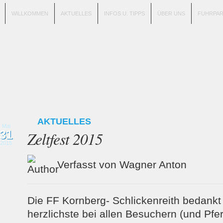
WILLKOMMEN
AKTUELLES
INFOS U. TIPPS
ÜBER UNS
FUHRPA
AKTUELLES
Mai
31
Zeltfest 2015
2015
Verfasst von Wagner Anton
Die FF Kornberg- Schlickenreith bedankt
herzlichste bei allen Besuchern (und Pfer