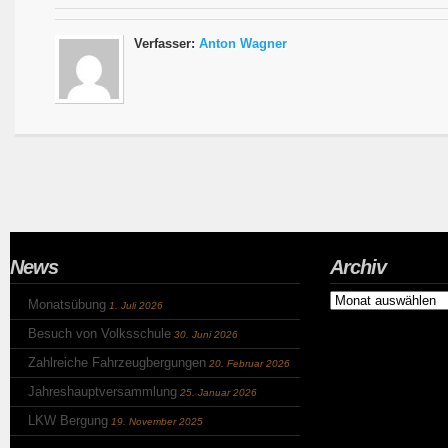
Verfasser:
Anton Wagner
News
Archiv
Archiv
Monatsübung
1. Juli 2026
Besuch von Volksschule
30. Juni 2026
Zahlreiche Fahrzeugbergungen
20. Februar 2026
Jahreshauptversammlung
25. Januar 2026
LKW Bergung
19. November 2025