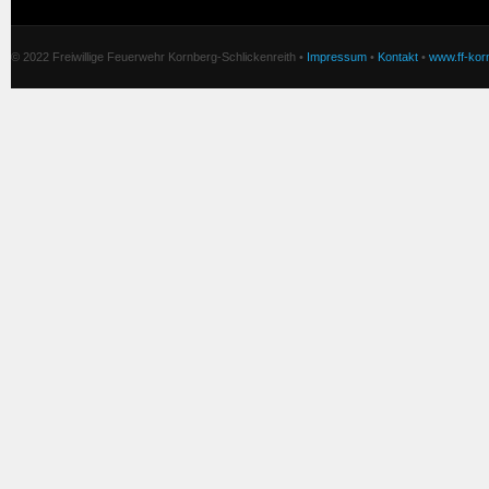
© 2022 Freiwillige Feuerwehr Kornberg-Schlickenreith •
Impressum
•
Kontakt
•
www.ff-korn