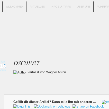
WILLKOMMEN
AKTUELLES
INFOS U. TIPPS
ÜBER UNS
FUHRPA
DSC01027
Juni
16
2015
Verfasst von Wagner Anton
Gefällt dir dieser Artikel? Dann teile ihn mit anderen ...