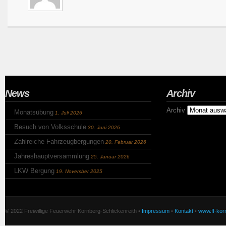
News
Archiv
Archiv
Monatsübung
1. Juli 2026
Besuch von Volksschule
30. Juni 2026
Zahlreiche Fahrzeugbergungen
20. Februar 2026
Jahreshauptversammlung
25. Januar 2026
LKW Bergung
19. November 2025
© 2022 Freiwillige Feuerwehr Kornberg-Schlickenreith •
Impressum
•
Kontakt
•
www.ff-korn