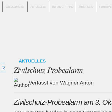
WILLKOMMEN
AKTUELLES
INFOS U. TIPPS
ÜBER UNS
FUHRPA
AKTUELLES
Okt.
2
Zivilschutz-Probealarm
2015
Verfasst von Wagner Anton
Zivilschutz-Probealarm am 3. Ok