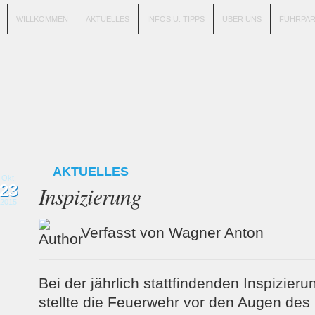
WILLKOMMEN
AKTUELLES
INFOS U. TIPPS
ÜBER UNS
FUHRPA
AKTUELLES
Okt.
23
Inspizierung
2015
Verfasst von Wagner Anton
Bei der jährlich stattfindenden Inspizier
stellte die Feuerwehr vor den Augen des