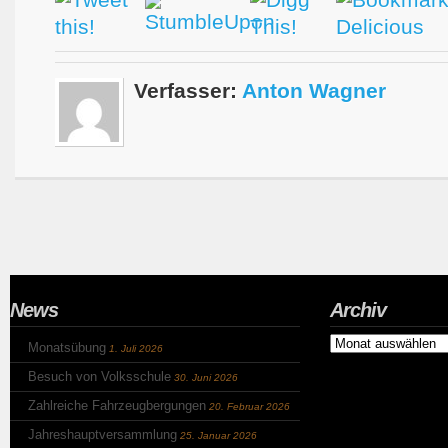
Verfasser:
Anton Wagner
News
Archiv
Archiv
Monatsübung
1. Juli 2026
Besuch von Volksschule
30. Juni 2026
Zahlreiche Fahrzeugbergungen
20. Februar 2026
Jahreshauptversammlung
25. Januar 2026