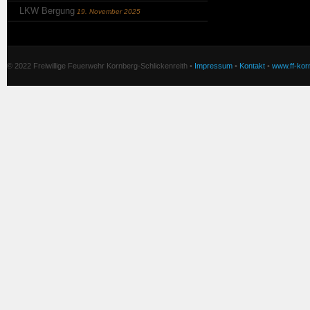
LKW Bergung
19. November 2025
© 2022 Freiwillige Feuerwehr Kornberg-Schlickenreith •
Impressum
•
Kontakt
•
www.ff-korn