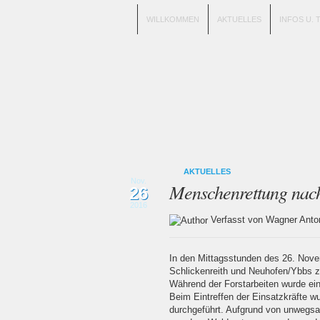
WILLKOMMEN
AKTUELLES
INFOS U. 
AKTUELLES
Nov.
Menschenrettung nach
26
2016
Verfasst von Wagner An
In den Mittagsstunden des 26. Nove
Schlickenreith und Neuhofen/Ybbs z
Während der Forstarbeiten wurde ei
Beim Eintreffen der Einsatzkräfte wu
durchgeführt. Aufgrund von unwegsa