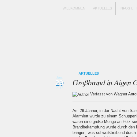
WILLKOMMEN
AKTUELLES
INFOS U. 
AKTUELLES
Jan.
Großbrand in Aigen G
29
2017
Verfasst von Wagner An
Am 29.Jänner, in der Nacht von Sam
Alarmiert wurde zu einem Schuppenb
waren eine große Menge an Holz sow
Brandbekämpfung wurde durch den Ei
bringen, was schweißtreibend durch