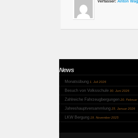
Verfasser:
Anton Wag
News
Monatsübung
1. Juli 2026
Besuch von Volksschule
30. Juni 2026
Zahlreiche Fahrzeugbergungen
20. Februar
Jahreshauptversammlung
25. Januar 2026
LKW Bergung
19. November 2025