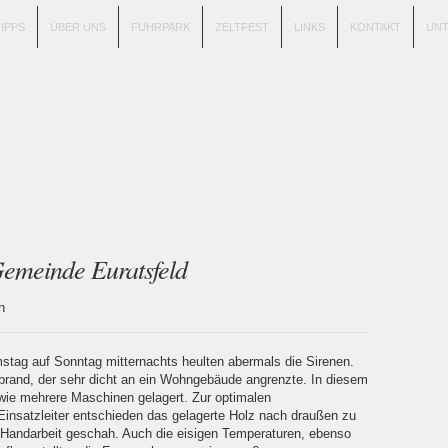
TIPPS
ÜBER UNS
FUHRPARK
ZELTFEST
LINKS
KONTAKT
UN
emeinde Euratsfeld
ton
stag auf Sonntag mitternachts heulten abermals die Sirenen.
rand, der sehr dicht an ein Wohngebäude angrenzte. In diesem
ie mehrere Maschinen gelagert. Zur optimalen
nsatzleiter entschieden das gelagerte Holz nach draußen zu
 Handarbeit geschah. Auch die eisigen Temperaturen, ebenso