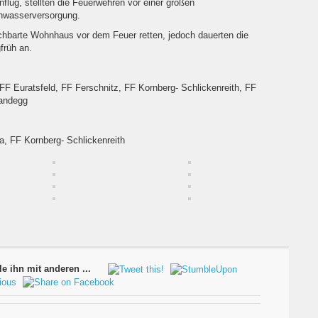
lug, stellten die Feuerwehren vor einer großen
hwasserversorgung.
chbarte Wohnhaus vor dem Feuer retten, jedoch dauerten die
früh an.
F Euratsfeld, FF Ferschnitz, FF Kornberg- Schlickenreith, FF
Randegg
ia, FF Kornberg- Schlickenreith
le ihn mit anderen ...