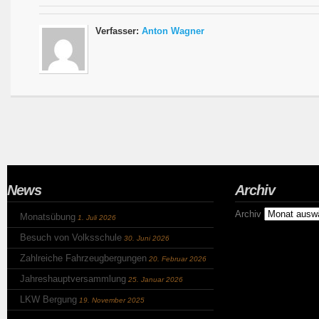
Verfasser:
Anton Wagner
News
Archiv
Archiv
Monatsübung
1. Juli 2026
Besuch von Volksschule
30. Juni 2026
Zahlreiche Fahrzeugbergungen
20. Februar 2026
Jahreshauptversammlung
25. Januar 2026
LKW Bergung
19. November 2025