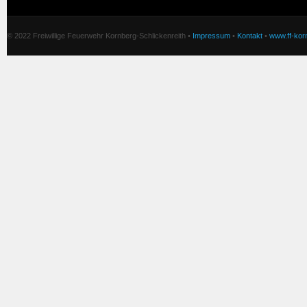
© 2022 Freiwillige Feuerwehr Kornberg-Schlickenreith •
Impressum
•
Kontakt
•
www.ff-korn