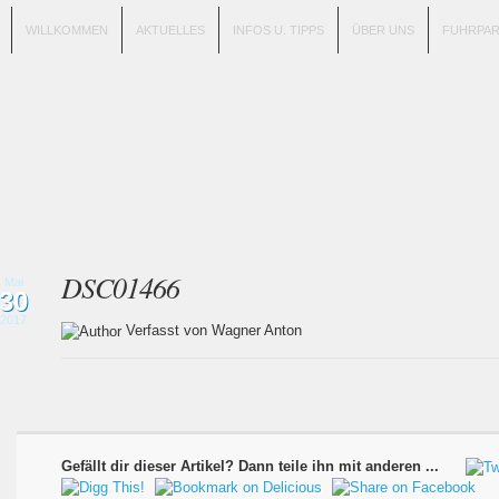
WILLKOMMEN
AKTUELLES
INFOS U. TIPPS
ÜBER UNS
FUHRPA
DSC01466
Mai
30
2017
Verfasst von Wagner Anton
Gefällt dir dieser Artikel? Dann teile ihn mit anderen ...