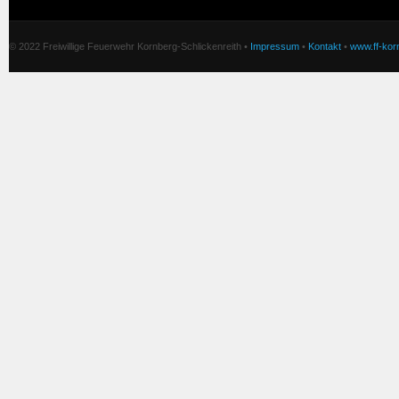
© 2022 Freiwillige Feuerwehr Kornberg-Schlickenreith •
Impressum
•
Kontakt
•
www.ff-korn