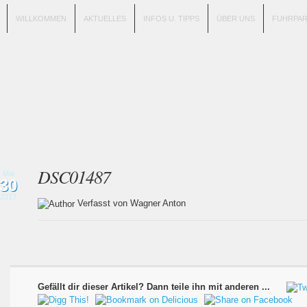
WILLKOMMEN
AKTUELLES
INFOS U. TIPPS
ÜBER UNS
FUHRPA
DSC01487
Mai
30
2017
Verfasst von Wagner Anton
Gefällt dir dieser Artikel? Dann teile ihn mit anderen ...