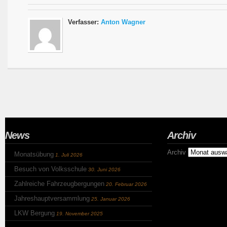
Verfasser:
Anton Wagner
News
Archiv
Archiv
Monatsübung
1. Juli 2026
Besuch von Volksschule
30. Juni 2026
Zahlreiche Fahrzeugbergungen
20. Februar 2026
Jahreshauptversammlung
25. Januar 2026
LKW Bergung
19. November 2025