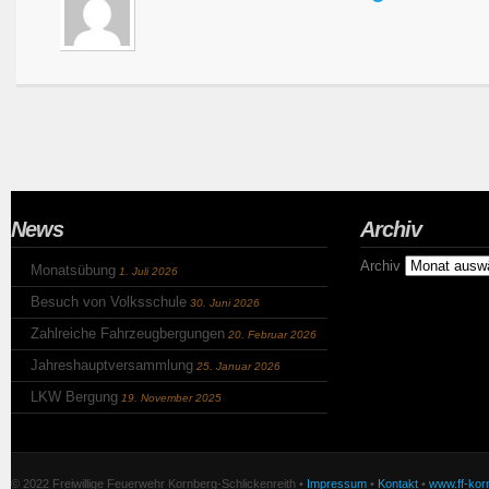
News
Archiv
Archiv
Monatsübung
1. Juli 2026
Besuch von Volksschule
30. Juni 2026
Zahlreiche Fahrzeugbergungen
20. Februar 2026
Jahreshauptversammlung
25. Januar 2026
LKW Bergung
19. November 2025
© 2022 Freiwillige Feuerwehr Kornberg-Schlickenreith •
Impressum
•
Kontakt
•
www.ff-korn