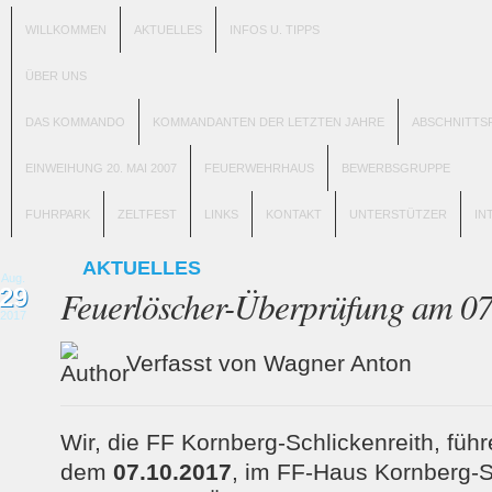
WILLKOMMEN
AKTUELLES
INFOS U. TIPPS
ÜBER UNS
DAS KOMMANDO
KOMMANDANTEN DER LETZTEN JAHRE
ABSCHNITTS
EINWEIHUNG 20. MAI 2007
FEUERWEHRHAUS
BEWERBSGRUPPE
FUHRPARK
ZELTFEST
LINKS
KONTAKT
UNTERSTÜTZER
IN
AKTUELLES
Aug.
29
Feuerlöscher-Überprüfung am 0
2017
Verfasst von Wagner Anton
Wir, die FF Kornberg-Schlickenreith, fü
dem
07.10.2017
, im FF-Haus Kornberg-S