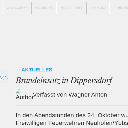
WILLKOMMEN
AKTUELLES
INFOS U. TIPPS
ÜBER UNS
FUHRPA
AKTUELLES
Okt.
24
Brandeinsatz in Dippersdorf
2017
Verfasst von Wagner Anton
In den Abendstunden des 24. Oktober wu
Freiwilligen Feuerwehren Neuhofen/Ybbs