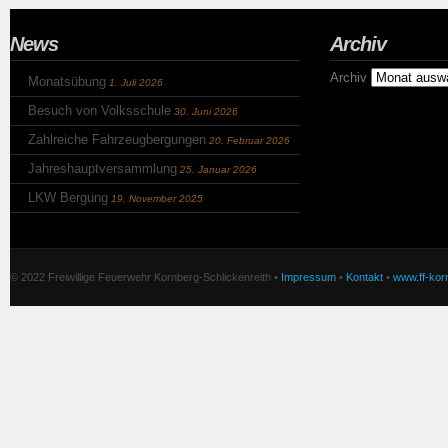
News
Archiv
Archiv
Monatsübung
1. Juli 2026
Besuch von Volksschule
30. Juni 2026
Zahlreiche Fahrzeugbergungen
20. Februar 2026
Jahreshauptversammlung
25. Januar 2026
LKW Bergung
19. November 2025
© 2022 Freiwillige Feuerwehr Kornberg-Schlickenreith •
Impressum
•
Kontakt
•
www.ff-korn