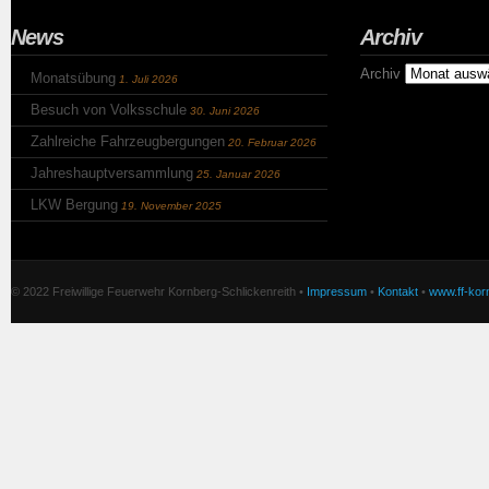
News
Archiv
Archiv
Monatsübung
1. Juli 2026
Besuch von Volksschule
30. Juni 2026
Zahlreiche Fahrzeugbergungen
20. Februar 2026
Jahreshauptversammlung
25. Januar 2026
LKW Bergung
19. November 2025
© 2022 Freiwillige Feuerwehr Kornberg-Schlickenreith •
Impressum
•
Kontakt
•
www.ff-korn