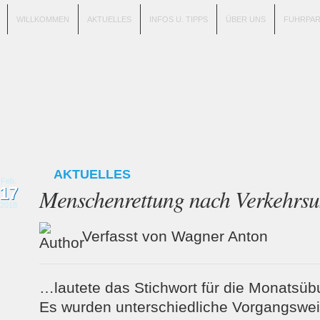
WILLKOMMEN
AKTUELLES
INFOS U. TIPPS
ÜBER UNS
FUHRPA
AKTUELLES
Feb.
17
Menschenrettung nach Verkehrsu
2018
Verfasst von Wagner Anton
…lautete das Stichwort für die Monatsü
Es wurden unterschiedliche Vorgangswe