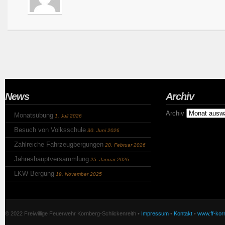
News
Archiv
Archiv
Monatsübung
1. Juli 2026
Besuch von Volksschule
30. Juni 2026
Zahlreiche Fahrzeugbergungen
20. Februar 2026
Jahreshauptversammlung
25. Januar 2026
LKW Bergung
19. November 2025
© 2022 Freiwillige Feuerwehr Kornberg-Schlickenreith •
Impressum
•
Kontakt
•
www.ff-korn