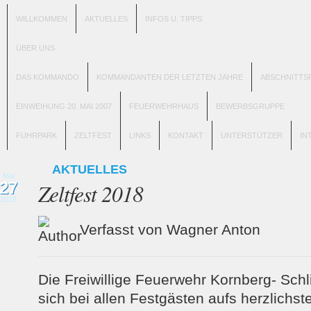
WILLKOMMEN
AKTUELLES
INFOS U. TIPPS
ÜBER UNS
DAS KOMMANDO
KOMMANDANTEN DER LETZTEN JAHRE
ABSCHNITTS
EINWEIHUNG 20. MAI 2007
FEUERWEHRHAUS
BEWERBSGRUPPE
FUHRPARK
ZELTFEST
LINKS
KONTAKT
UNTERSTÜTZER
IN
AKTUELLES
Mai
27
Zeltfest 2018
2018
Verfasst von Wagner Anton
Die Freiwillige Feuerwehr Kornberg- Sch
sich bei allen Festgästen aufs herzlichst