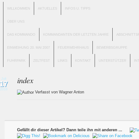
WILLKOMMEN
AKTUELLES
INFOS U. TIPPS
ÜBER UNS
DAS KOMMANDO
KOMMANDANTEN DER LETZTEN JAHRE
ABSCHNITTS
EINWEIHUNG 20. MAI 2007
FEUERWEHRHAUS
BEWERBSGRUPPE
FUHRPARK
ZELTFEST
LINKS
KONTAKT
UNTERSTÜTZER
IN
index
Juli
17
2018
Verfasst von Wagner Anton
Gefällt dir dieser Artikel? Dann teile ihn mit anderen ...