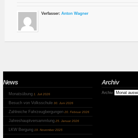
Verfasser:
Anton Wagner
News
Archiv
Archiv
Monatsübung
1. Juli 2026
Besuch von Volksschule
30. Juni 2026
Zahlreiche Fahrzeugbergungen
20. Februar 2026
Jahreshauptversammlung
25. Januar 2026
LKW Bergung
19. November 2025