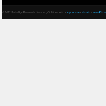
© 2022 Freiwillige Feuerwehr Kornberg-Schlickenreith •
Impressum
•
Kontakt
•
www.ff-korn