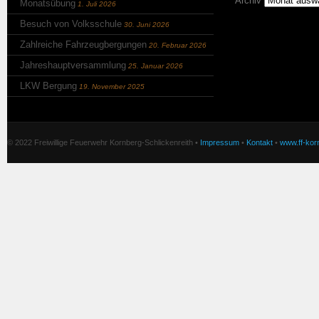
Archiv
Monatsübung
1. Juli 2026
Besuch von Volksschule
30. Juni 2026
Zahlreiche Fahrzeugbergungen
20. Februar 2026
Jahreshauptversammlung
25. Januar 2026
LKW Bergung
19. November 2025
© 2022 Freiwillige Feuerwehr Kornberg-Schlickenreith •
Impressum
•
Kontakt
•
www.ff-korn