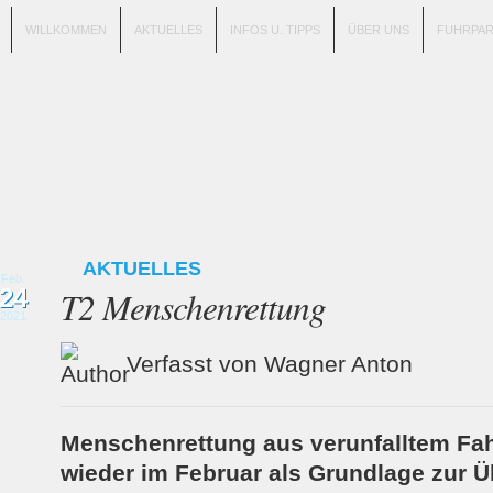
WILLKOMMEN
AKTUELLES
INFOS U. TIPPS
ÜBER UNS
FUHRPA
AKTUELLES
Feb.
24
T2 Menschenrettung
2021
Verfasst von Wagner Anton
Menschenrettung aus verunfalltem Fah
wieder im Februar als Grundlage zur 