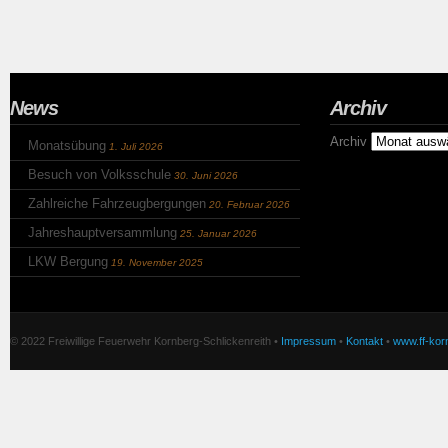
News
Archiv
Archiv
Monatsübung
1. Juli 2026
Besuch von Volksschule
30. Juni 2026
Zahlreiche Fahrzeugbergungen
20. Februar 2026
Jahreshauptversammlung
25. Januar 2026
LKW Bergung
19. November 2025
© 2022 Freiwillige Feuerwehr Kornberg-Schlickenreith •
Impressum
•
Kontakt
•
www.ff-korn