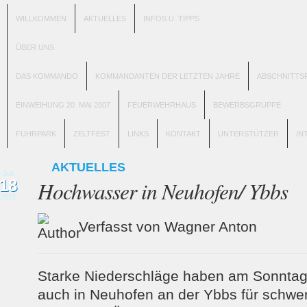
WILLKOMMEN
AKTUELLES
INFOS U. TIPPS
ÜBER UNS
DAS KOMMANDO
KOMMANDANTEN DER LETZTEN JAHRE
ABSCHNITTS
EINWEIHUNG 20. MAI 2007
FEUERWEHRHAUS
BEWERBSGRUPPE
FUHRPARK
ZELTFEST
LINKS
KONTAKT
UNTERSTÜTZER
IN
AKTUELLES
Juli
18
Hochwasser in Neuhofen/ Ybbs
2021
Verfasst von Wagner Anton
Starke Niederschläge haben am Sonntag
auch in Neuhofen an der Ybbs für schw