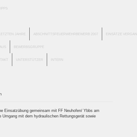
TIPPS
ETZTEN JAHRE
ABSCHNITTSFEUERWEHRBEWERB 2007
EINSÄTZE VERGA
AUS
BEWERBSGRUPPE
TAKT
UNTERSTÜTZER
INTERN
ton
che Einsatzübung gemeinsam mit FF Neuhofen/ Ybbs am
ge Umgang mit dem hydraulischen Rettungsgerät sowie