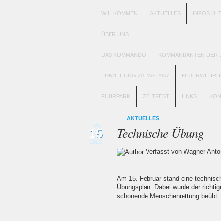
WILLKOMMEN
AKTUELLES
INFOS U. 
ÜBER UNS
DAS KOMMANDO
KOMMANDANTEN DER L
EINWEIHUNG 20. MAI 2007
FEUERWEHRH
FUHRPARK
ZELTFEST
LINKS
KON
AKTUELLES
Feb.
Technische Übung
15
2023
Verfasst von Wagner An
Am 15. Februar stand eine technis
Übungsplan. Dabei wurde der richti
schonende Menschenrettung beübt.