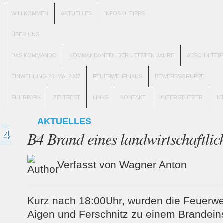
WILLKOMMEN
AKTUELLES
INFOS U. TIPPS
ÜBER UNS
DAS KOMMANDO
KOMMANDANTEN DER LETZTEN JAHRE
ABSCHNITTS
EINWEIHUNG 20. MAI 2007
FEUERWEHRHAUS
BEWERBSGRUPPE
FUHRPARK
ZELTFEST
LINKS
KONTAKT
UNTERSTÜTZER
IN
AKTUELLES
Apr.
4
B4 Brand eines landwirtschaftlic
2023
Verfasst von Wagner Anton
Kurz nach 18:00Uhr, wurden die Feuerwe
Aigen und Ferschnitz zu einem Brandein