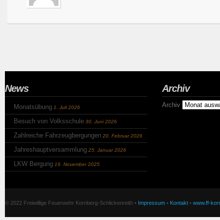
News
Archiv
Archiv
Monatsübung
1. Juli 2026
Besuch von Volksschule
30. Juni 2026
Zahlreiche Fahrzeugbergungen
20. Februar 2026
Jahreshauptversammlung
25. Januar 2026
LKW Bergung
19. November 2025
© 2022 Freiwillige Feuerwehr Kornberg-Schlickenreith •
Impressum
•
Kontakt
•
www.ff-korn