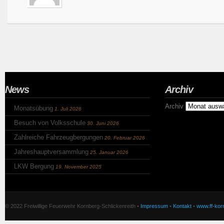
News
Archiv
Archiv
Monatsübung
1. Juli 2026
Besuch von Volksschule
30. Juni 2026
Zahlreiche Fahrzeugbergungen
20. Februar 2026
Jahreshauptversammlung
25. Januar 2026
LKW Bergung
19. November 2025
© 2022 Freiwillige Feuerwehr Kornberg-Schlickenreith •
Impressum
•
Kontakt
•
www.ff-korn