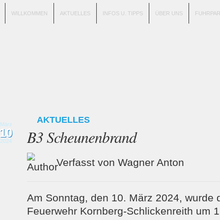
WILLKOMMEN
AKTUELLES
INFOS U. TIPPS
ÜBER UNS
FUHRPA
AKTUELLES
März
10
B3 Scheunenbrand
2024
Verfasst von Wagner Anton
Am Sonntag, den 10. März 2024, wurde di
Feuerwehr Kornberg-Schlickenreith um 1