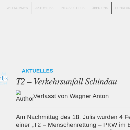
WILLKOMMEN
AKTUELLES
INFOS U. TIPPS
ÜBER UNS
FUHRPA
AKTUELLES
Juli
18
T2 – Verkehrsunfall Schindau
2024
Verfasst von Wagner Anton
Am Nachmittag des 18. Julis wurden 4 
einer „T2 – Menschenrettung – PKW im 