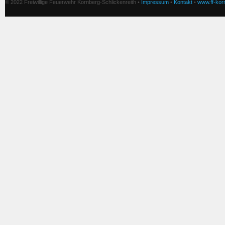
© 2022 Freiwillige Feuerwehr Kornberg-Schlickenreith •
Impressum
•
Kontakt
•
www.ff-korn