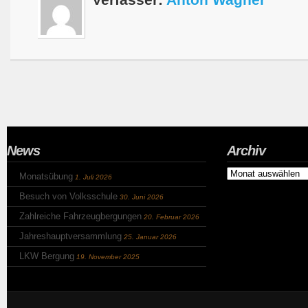
Verfasser:
Anton Wagner
News
Archiv
Archiv
Monatsübung
1. Juli 2026
Besuch von Volksschule
30. Juni 2026
Zahlreiche Fahrzeugbergungen
20. Februar 2026
Jahreshauptversammlung
25. Januar 2026
LKW Bergung
19. November 2025