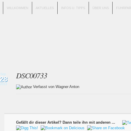
WILLKOMMEN
AKTUELLES
INFOS U. TIPPS
ÜBER UNS
FUHRPA
DSC00733
Sep.
28
2013
Verfasst von Wagner Anton
Gefällt dir dieser Artikel? Dann teile ihn mit anderen ...