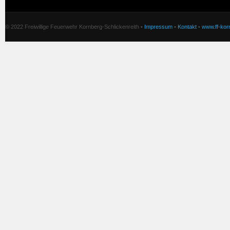
© 2022 Freiwillige Feuerwehr Kornberg-Schlickenreith •
Impressum
•
Kontakt
•
www.ff-korn