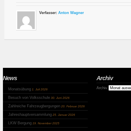
Verfasser:
Anton Wagner
News
Archiv
Archiv
Monatsübung
1. Juli 2026
Besuch von Volksschule
30. Juni 2026
Zahlreiche Fahrzeugbergungen
20. Februar 2026
Jahreshauptversammlung
25. Januar 2026
LKW Bergung
19. November 2025