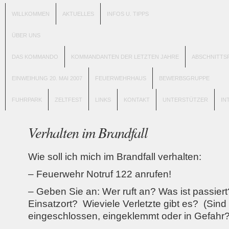
WILLKOMMEN
AKTUELLES
INFOS U. TIPPS
ÜBER UNS
DAS KOMMANDO
KOMMANDANTEN DER LETZTEN JAHRE
ABSCHNITTS
EINWEIHUNG 20. MAI 2007
FEUERWEHRHAUS
BEWERBSGRUPPE
FUHRPARK
ZELTFEST
LINKS
KONTAKT
UNTERSTÜTZER
IN
Verhalten im Brandfall
Wie soll ich mich im Brandfall verhalten:
– Feuerwehr Notruf 122 anrufen!
– Geben Sie an: Wer ruft an? Was ist passiert
Einsatzort? Wieviele Verletzte gibt es? (Sin
eingeschlossen, eingeklemmt oder in Gefahr?