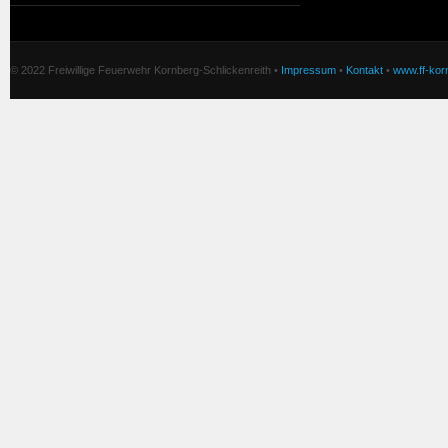
© 2022 Freiwillige Feuerwehr Kornberg-Schlickenreith •
Impressum
•
Kontakt
•
www.ff-korn