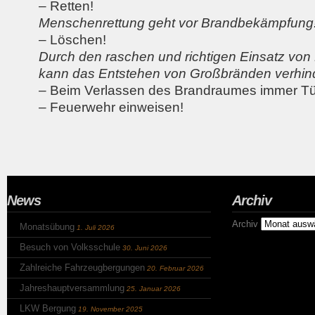
– Retten!
Menschenrettung geht vor Brandbekämpfung
– Löschen!
Durch den raschen und richtigen Einsatz von
kann das Entstehen von Großbränden verhin
– Beim Verlassen des Brandraumes immer Tü
– Feuerwehr einweisen!
News
Archiv
Archiv
Monatsübung
1. Juli 2026
Besuch von Volksschule
30. Juni 2026
Zahlreiche Fahrzeugbergungen
20. Februar 2026
Jahreshauptversammlung
25. Januar 2026
LKW Bergung
19. November 2025