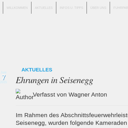
WILLKOMMEN
AKTUELLES
INFOS U. TIPPS
ÜBER UNS
FUHRPA
AKTUELLES
Juni
7
Ehrungen in Seisenegg
2015
Verfasst von Wagner Anton
Im Rahmen des Abschnittsfeuerwehrleis
Seisenegg, wurden folgende Kameraden 