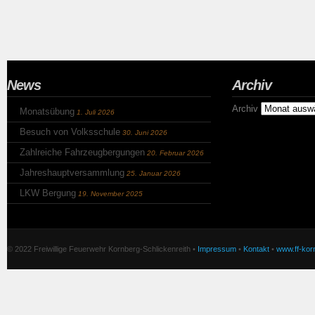
News
Archiv
Archiv
Monatsübung
1. Juli 2026
Besuch von Volksschule
30. Juni 2026
Zahlreiche Fahrzeugbergungen
20. Februar 2026
Jahreshauptversammlung
25. Januar 2026
LKW Bergung
19. November 2025
© 2022 Freiwillige Feuerwehr Kornberg-Schlickenreith •
Impressum
•
Kontakt
•
www.ff-korn