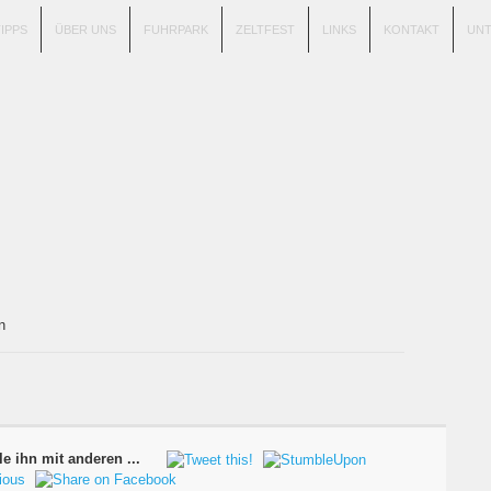
TIPPS
ÜBER UNS
FUHRPARK
ZELTFEST
LINKS
KONTAKT
UN
ton
le ihn mit anderen ...