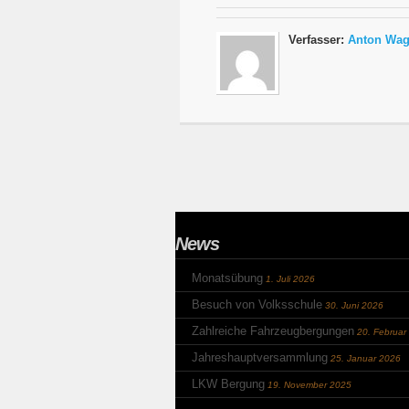
Verfasser:
Anton Wag
News
Monatsübung
1. Juli 2026
Besuch von Volksschule
30. Juni 2026
Zahlreiche Fahrzeugbergungen
20. Februar
Jahreshauptversammlung
25. Januar 2026
LKW Bergung
19. November 2025