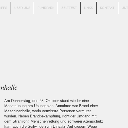
TIPPS
ÜBER UNS
FUHRPARK
ZELTFEST
LINKS
KONTAKT
UN
nhalle
Am Donnerstag, den 25. Oktober stand wieder eine
Monatsübung am Übungsplan. Annahme war Brand einer
Maschinenhalle, worin vermisste Personen vermutet
wurden. Neben Brandbekämpfung, richtiger Umgang mit
dem Strahlrohr, Menschenrettung und schwerer Atemschutz
kam auch die Seilwinde zum Einsatz. Auf diesem Wege