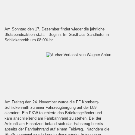
Am Sonntag den 17. Dezember findet wieder die jährliche
Blutspendeaktion statt. Beginn: Im Gasthaus Sandhofer in
Schlickenreith um 08:00Uhr
Verfasst von Wagner Anton
Am Freitag den 24. November wurde die FF Kornberg-
Schlickenreith zu einer Fahrzeugbergung auf der L89
alarmiert. Ein PKW touchierte das Brückengeländer und
kam anschließend am Fahrbahnrand zu stehen. Bei der
Ankunft am Einsatzort befand sich das Fahrzeug bereits
abseits der Fahrbahnrand auf einem Feldweg. Nachdem die
Straße gereinigt wurde konnte diese wieder freigegeben