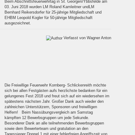
Beim Abschnittsfeuerwehrtag in St. Georgen/Ybbsfelde am
03. Juni 2018 wurden LM Roland Kamleitner undLM
Bernhard Reikersdorfer für 25-jährige Mitgliedschaft und
EHBM Leopold Kogler für 50-jährige Mitgliedschaft
ausgezeichnet.
Verfasst von Wagner Anton
Die Freiwillige Feuerwehr Kornberg- Schlickenreith möchte
sich bei allen Festgästen aufs herzlichste bedanken für ein
gelungenes Fest 2018 und freut sich auf ein wiedersehen im
spätestens nächsten Jahr. Großer Dank auch wieder den
zahlreichen Unterstützern, Sponsoren und freiwilligen
Helfern! Beim Nassübungsvergleich am Samstag
kämpften 12 Bewerbsgruppen um jede Sekunde.
Besonderer Dank an alle teilnehmenden Bewerbsgruppen
sowie dem Bewerterteam und gratulation an den
Tagessieger Doppel 1 mit einer fehlerfreien Angriffszeit von